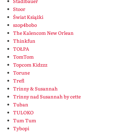
Stadlbauer
Stoor
Świat Książki
szop4bobo
The Kalencom New Orlean
Thinkfun
TOŁPA
TomTom
Topcom Kidzzz
Torune
Trefl
Trinny & Susannah
Trinny nad Susannah by cette
Tuban
TULOKO
Tum Tum
Tybopi