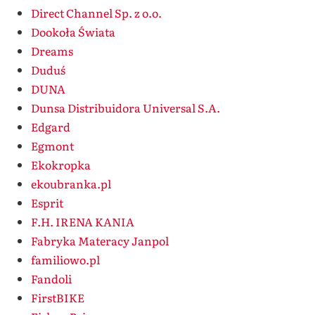
Direct Channel Sp. z o.o.
Dookoła Świata
Dreams
Duduś
DUNA
Dunsa Distribuidora Universal S.A.
Edgard
Egmont
Ekokropka
ekoubranka.pl
Esprit
F.H. IRENA KANIA
Fabryka Materacy Janpol
familiowo.pl
Fandoli
FirstBIKE