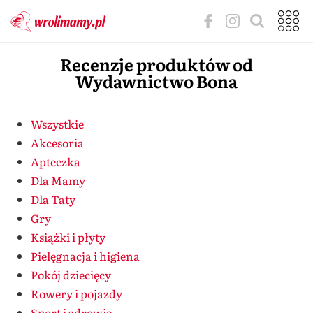
Recenzje produktów od
Wydawnictwo Bona
Wszystkie
Akcesoria
Apteczka
Dla Mamy
Dla Taty
Gry
Książki i płyty
Pielęgnacja i higiena
Pokój dziecięcy
Rowery i pojazdy
Sport i zdrowie