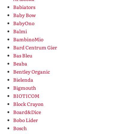
Babiators
Baby Bow
BabyOno
Balmi
BambinoMio
Bard Centrum Gier
Bas Bleu
Beaba
Bentley Organic
Bielenda
Bigmouth
BIOTICOM
Block Crayon
Board&Dice
Bobo Lider
Bosch