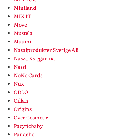
Miniland
MIX IT
Move
Mustela
Muumi
Nasalprodukter Sverige AB
Nasza Księgarnia
Nessi
NoNo Cards
Nuk
ODLO
Oillan
Origins
Over Cosmetic
Pacyficbaby
Panache