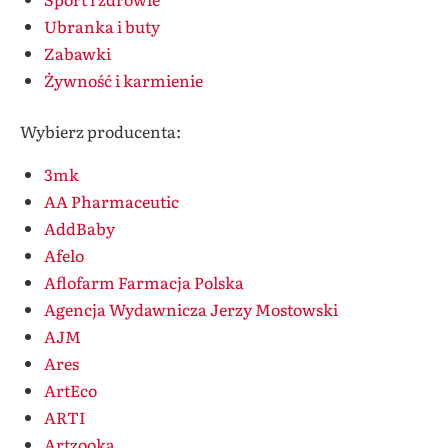
Ubranka i buty
Zabawki
Żywność i karmienie
Wybierz producenta:
3mk
AA Pharmaceutic
AddBaby
Afelo
Aflofarm Farmacja Polska
Agencja Wydawnicza Jerzy Mostowski
AJM
Ares
ArtEco
ARTI
Artzooka