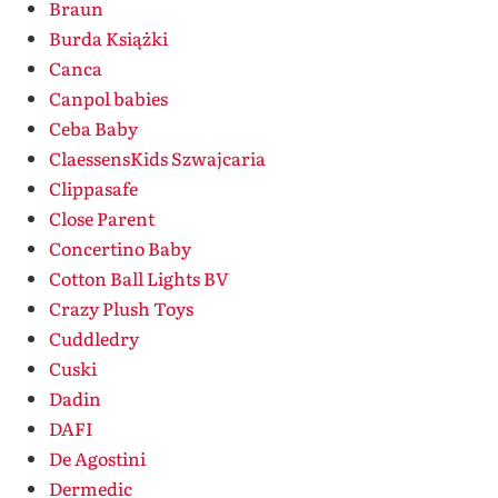
Braun
Burda Książki
Canca
Canpol babies
Ceba Baby
ClaessensKids Szwajcaria
Clippasafe
Close Parent
Concertino Baby
Cotton Ball Lights BV
Crazy Plush Toys
Cuddledry
Cuski
Dadin
DAFI
De Agostini
Dermedic