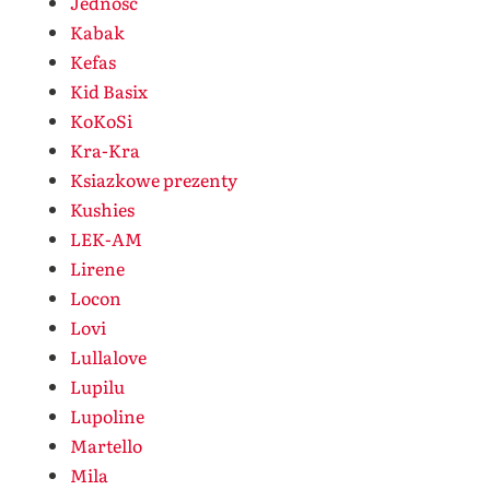
Jedność
Kabak
Kefas
Kid Basix
KoKoSi
Kra-Kra
Ksiazkowe prezenty
Kushies
LEK-AM
Lirene
Locon
Lovi
Lullalove
Lupilu
Lupoline
Martello
Mila