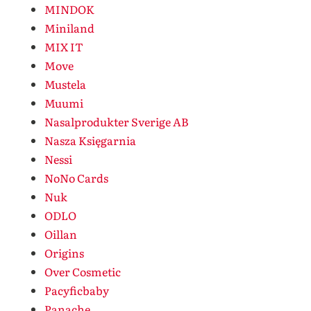
MINDOK
Miniland
MIX IT
Move
Mustela
Muumi
Nasalprodukter Sverige AB
Nasza Księgarnia
Nessi
NoNo Cards
Nuk
ODLO
Oillan
Origins
Over Cosmetic
Pacyficbaby
Panache