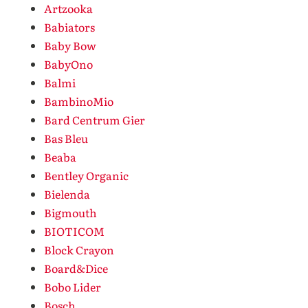
Artzooka
Babiators
Baby Bow
BabyOno
Balmi
BambinoMio
Bard Centrum Gier
Bas Bleu
Beaba
Bentley Organic
Bielenda
Bigmouth
BIOTICOM
Block Crayon
Board&Dice
Bobo Lider
Bosch