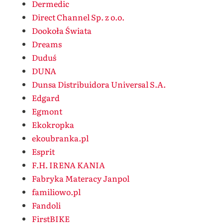
Dermedic
Direct Channel Sp. z o.o.
Dookoła Świata
Dreams
Duduś
DUNA
Dunsa Distribuidora Universal S.A.
Edgard
Egmont
Ekokropka
ekoubranka.pl
Esprit
F.H. IRENA KANIA
Fabryka Materacy Janpol
familiowo.pl
Fandoli
FirstBIKE