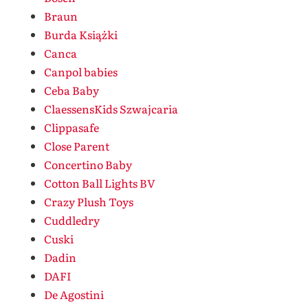
Braun
Burda Książki
Canca
Canpol babies
Ceba Baby
ClaessensKids Szwajcaria
Clippasafe
Close Parent
Concertino Baby
Cotton Ball Lights BV
Crazy Plush Toys
Cuddledry
Cuski
Dadin
DAFI
De Agostini