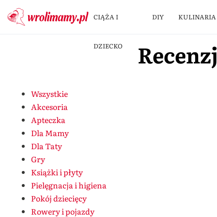
CIĄŻA I
DIY
KULINARIA
Recenz
DZIECKO
Wszystkie
Akcesoria
Apteczka
Dla Mamy
Dla Taty
Gry
Książki i płyty
Pielęgnacja i higiena
Pokój dziecięcy
Rowery i pojazdy