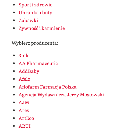
Sport i zdrowie
Ubranka i buty
Zabawki
Żywność i karmienie
Wybierz producenta:
3mk
AA Pharmaceutic
AddBaby
Afelo
Aflofarm Farmacja Polska
Agencja Wydawnicza Jerzy Mostowski
AJM
Ares
ArtEco
ARTI