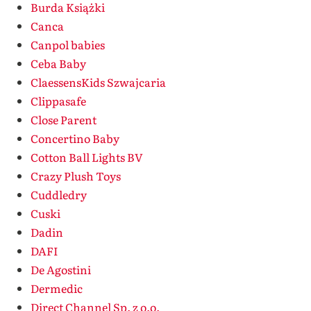
Burda Książki
Canca
Canpol babies
Ceba Baby
ClaessensKids Szwajcaria
Clippasafe
Close Parent
Concertino Baby
Cotton Ball Lights BV
Crazy Plush Toys
Cuddledry
Cuski
Dadin
DAFI
De Agostini
Dermedic
Direct Channel Sp. z o.o.