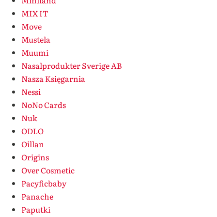
Miniland
MIX IT
Move
Mustela
Muumi
Nasalprodukter Sverige AB
Nasza Księgarnia
Nessi
NoNo Cards
Nuk
ODLO
Oillan
Origins
Over Cosmetic
Pacyficbaby
Panache
Paputki