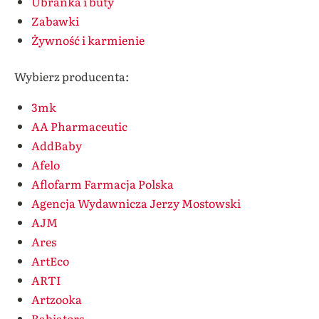
Ubranka i buty
Zabawki
Żywność i karmienie
Wybierz producenta:
3mk
AA Pharmaceutic
AddBaby
Afelo
Aflofarm Farmacja Polska
Agencja Wydawnicza Jerzy Mostowski
AJM
Ares
ArtEco
ARTI
Artzooka
Babiators