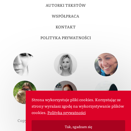
AUTORKI TEKSTÓW
WSPÓŁPRACA
KONTAKT
POLITYKA PRYWATNOŚCI
Strona wykorzystuje pliki cookies. Korzystając ze
strony wyrażasz zgodę na wykorzystywanie plików
cookies.
Polityka prywatności
Copyright © 2011-2026 W Roli Mamy. Wszelkie prawa
zastrzeżone.
Tak, zgadzam się