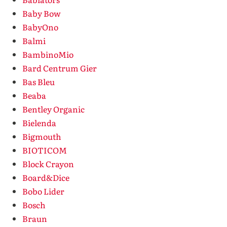
Baby Bow
BabyOno
Balmi
BambinoMio
Bard Centrum Gier
Bas Bleu
Beaba
Bentley Organic
Bielenda
Bigmouth
BIOTICOM
Block Crayon
Board&Dice
Bobo Lider
Bosch
Braun