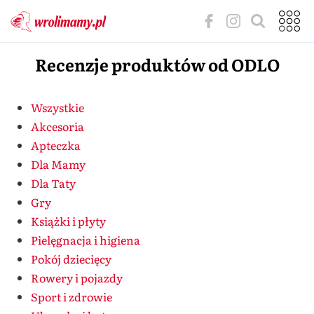
Recenzje produktów od ODLO
Wszystkie
Akcesoria
Apteczka
Dla Mamy
Dla Taty
Gry
Książki i płyty
Pielęgnacja i higiena
Pokój dziecięcy
Rowery i pojazdy
Sport i zdrowie