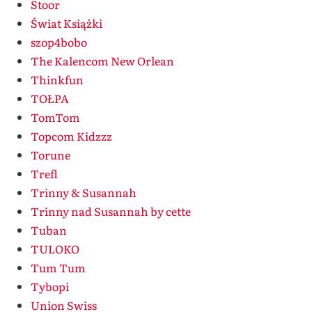
Stoor
Świat Książki
szop4bobo
The Kalencom New Orlean
Thinkfun
TOŁPA
TomTom
Topcom Kidzzz
Torune
Trefl
Trinny & Susannah
Trinny nad Susannah by cette
Tuban
TULOKO
Tum Tum
Tybopi
Union Swiss