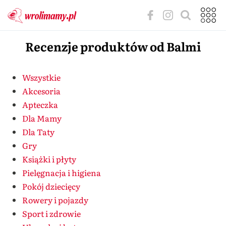
Recenzje produktów od Balmi
Wszystkie
Akcesoria
Apteczka
Dla Mamy
Dla Taty
Gry
Książki i płyty
Pielęgnacja i higiena
Pokój dziecięcy
Rowery i pojazdy
Sport i zdrowie