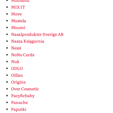
Miniland
MIX IT
Move
Mustela
Muumi
Nasalprodukter Sverige AB
Nasza Księgarnia
Nessi
NoNo Cards
Nuk
ODLO
Oillan
Origins
Over Cosmetic
Pacyficbaby
Panache
Paputki