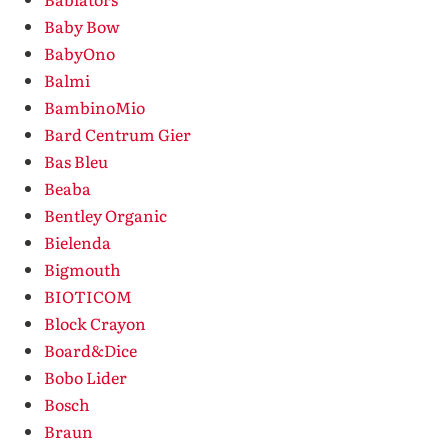
Baby Bow
BabyOno
Balmi
BambinoMio
Bard Centrum Gier
Bas Bleu
Beaba
Bentley Organic
Bielenda
Bigmouth
BIOTICOM
Block Crayon
Board&Dice
Bobo Lider
Bosch
Braun