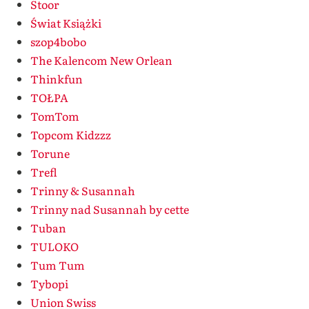
Stoor
Świat Książki
szop4bobo
The Kalencom New Orlean
Thinkfun
TOŁPA
TomTom
Topcom Kidzzz
Torune
Trefl
Trinny & Susannah
Trinny nad Susannah by cette
Tuban
TULOKO
Tum Tum
Tybopi
Union Swiss