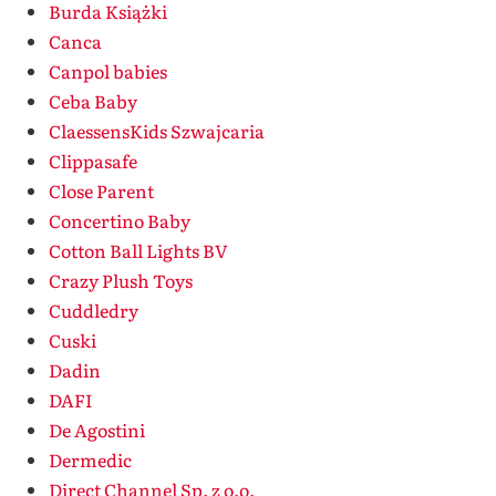
Burda Książki
Canca
Canpol babies
Ceba Baby
ClaessensKids Szwajcaria
Clippasafe
Close Parent
Concertino Baby
Cotton Ball Lights BV
Crazy Plush Toys
Cuddledry
Cuski
Dadin
DAFI
De Agostini
Dermedic
Direct Channel Sp. z o.o.