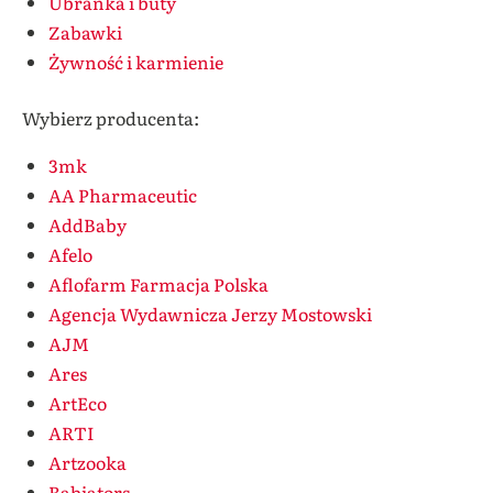
Ubranka i buty
Zabawki
Żywność i karmienie
Wybierz producenta:
3mk
AA Pharmaceutic
AddBaby
Afelo
Aflofarm Farmacja Polska
Agencja Wydawnicza Jerzy Mostowski
AJM
Ares
ArtEco
ARTI
Artzooka
Babiators