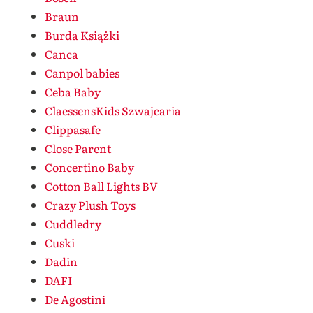
Braun
Burda Książki
Canca
Canpol babies
Ceba Baby
ClaessensKids Szwajcaria
Clippasafe
Close Parent
Concertino Baby
Cotton Ball Lights BV
Crazy Plush Toys
Cuddledry
Cuski
Dadin
DAFI
De Agostini