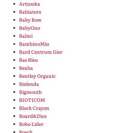
Artzooka
Babiators
Baby Bow
BabyOno
Balmi
BambinoMio
Bard Centrum Gier
Bas Bleu
Beaba
Bentley Organic
Bielenda
Bigmouth
BIOTICOM
Block Crayon
Board&Dice
Bobo Lider
Bosch