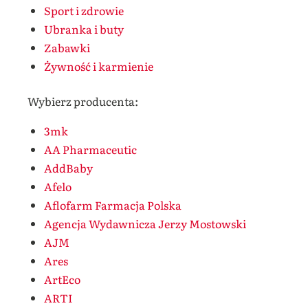
Sport i zdrowie
Ubranka i buty
Zabawki
Żywność i karmienie
Wybierz producenta:
3mk
AA Pharmaceutic
AddBaby
Afelo
Aflofarm Farmacja Polska
Agencja Wydawnicza Jerzy Mostowski
AJM
Ares
ArtEco
ARTI