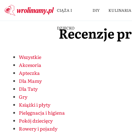
CIĄŻA I
DIY
KULINARIA
Recenzje p
DZIECKO
Wszystkie
Akcesoria
Apteczka
Dla Mamy
Dla Taty
Gry
Książki i płyty
Pielęgnacja i higiena
Pokój dziecięcy
Rowery i pojazdy