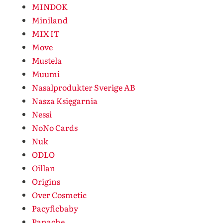
MINDOK
Miniland
MIX IT
Move
Mustela
Muumi
Nasalprodukter Sverige AB
Nasza Księgarnia
Nessi
NoNo Cards
Nuk
ODLO
Oillan
Origins
Over Cosmetic
Pacyficbaby
Panache