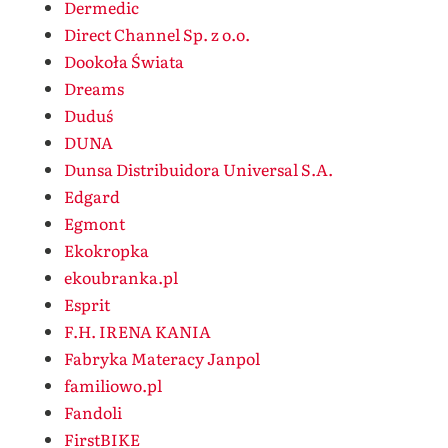
Dermedic
Direct Channel Sp. z o.o.
Dookoła Świata
Dreams
Duduś
DUNA
Dunsa Distribuidora Universal S.A.
Edgard
Egmont
Ekokropka
ekoubranka.pl
Esprit
F.H. IRENA KANIA
Fabryka Materacy Janpol
familiowo.pl
Fandoli
FirstBIKE