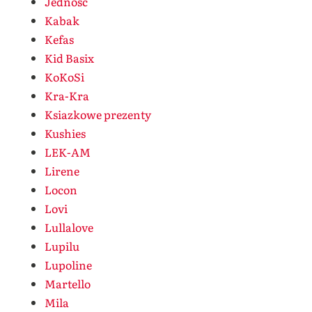
Jedność
Kabak
Kefas
Kid Basix
KoKoSi
Kra-Kra
Ksiazkowe prezenty
Kushies
LEK-AM
Lirene
Locon
Lovi
Lullalove
Lupilu
Lupoline
Martello
Mila