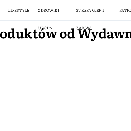
LIFESTYLE
ZDROWIE I
STREFA GIER I
PATR
roduktów od Wydaw
URODA
ZABAW