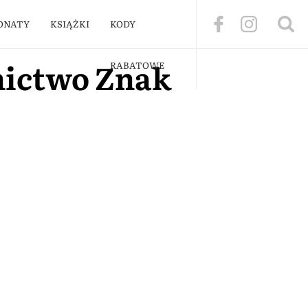
ONATY
KSIĄŻKI
KODY
nictwo Znak
RABATOWE