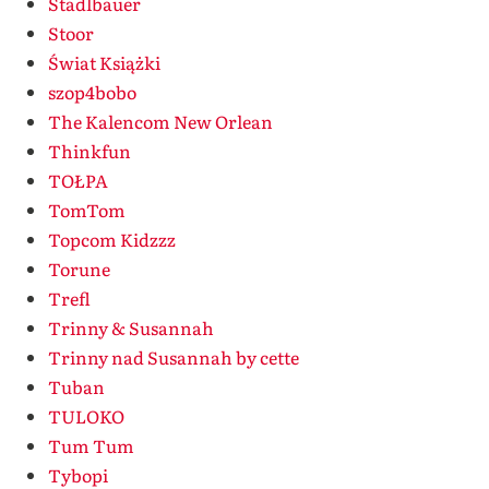
Stadlbauer
Stoor
Świat Książki
szop4bobo
The Kalencom New Orlean
Thinkfun
TOŁPA
TomTom
Topcom Kidzzz
Torune
Trefl
Trinny & Susannah
Trinny nad Susannah by cette
Tuban
TULOKO
Tum Tum
Tybopi