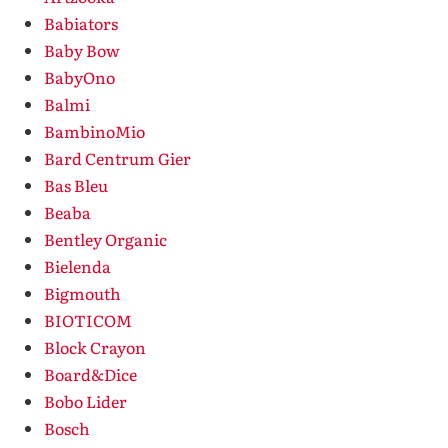
Babiators
Baby Bow
BabyOno
Balmi
BambinoMio
Bard Centrum Gier
Bas Bleu
Beaba
Bentley Organic
Bielenda
Bigmouth
BIOTICOM
Block Crayon
Board&Dice
Bobo Lider
Bosch