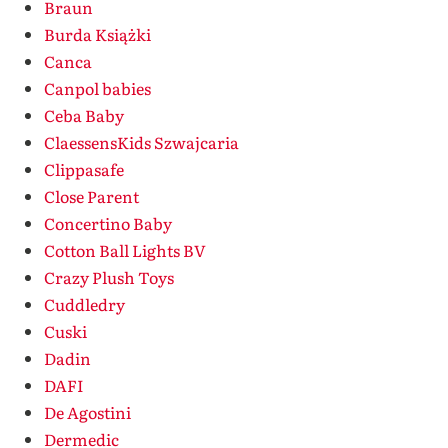
Braun
Burda Książki
Canca
Canpol babies
Ceba Baby
ClaessensKids Szwajcaria
Clippasafe
Close Parent
Concertino Baby
Cotton Ball Lights BV
Crazy Plush Toys
Cuddledry
Cuski
Dadin
DAFI
De Agostini
Dermedic