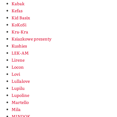
Kabak
Kefas
Kid Basix
KoKoSi
Kra-Kra
Ksiazkowe prezenty
Kushies
LEK-AM
Lirene
Locon
Lovi
Lullalove
Lupilu
Lupoline
Martello
Mila
MINDOK