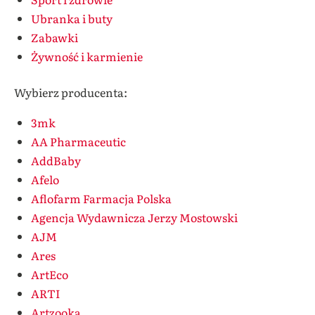
Ubranka i buty
Zabawki
Żywność i karmienie
Wybierz producenta:
3mk
AA Pharmaceutic
AddBaby
Afelo
Aflofarm Farmacja Polska
Agencja Wydawnicza Jerzy Mostowski
AJM
Ares
ArtEco
ARTI
Artzooka