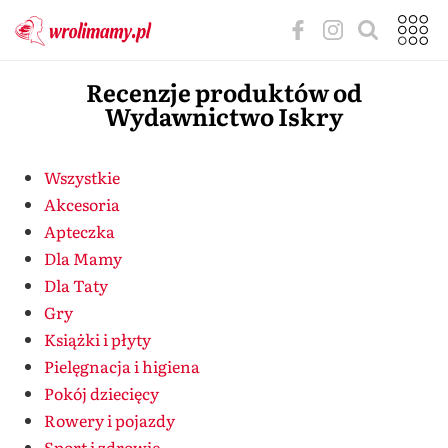
Recenzje produktów od
Wydawnictwo Iskry
Wszystkie
Akcesoria
Apteczka
Dla Mamy
Dla Taty
Gry
Książki i płyty
Pielęgnacja i higiena
Pokój dziecięcy
Rowery i pojazdy
Sport i zdrowie