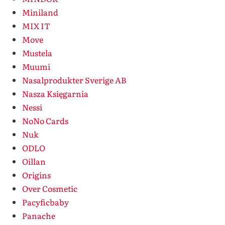
Miniland
MIX IT
Move
Mustela
Muumi
Nasalprodukter Sverige AB
Nasza Księgarnia
Nessi
NoNo Cards
Nuk
ODLO
Oillan
Origins
Over Cosmetic
Pacyficbaby
Panache