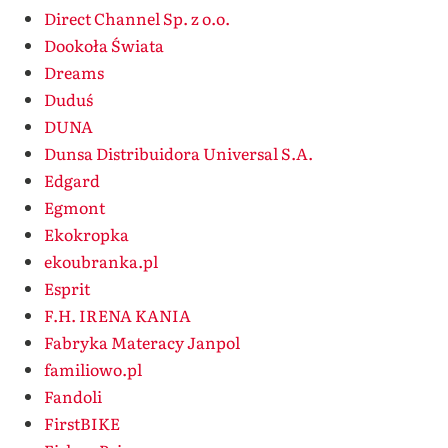
Direct Channel Sp. z o.o.
Dookoła Świata
Dreams
Duduś
DUNA
Dunsa Distribuidora Universal S.A.
Edgard
Egmont
Ekokropka
ekoubranka.pl
Esprit
F.H. IRENA KANIA
Fabryka Materacy Janpol
familiowo.pl
Fandoli
FirstBIKE